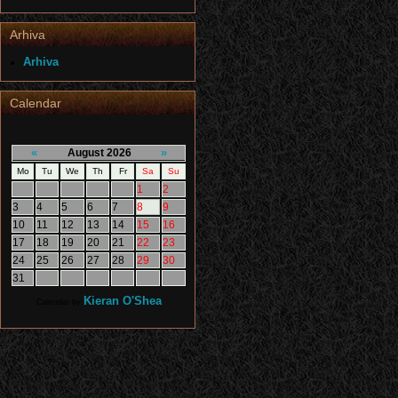
Arhiva
Arhiva
Calendar
«
»
August 2026
Mo
Tu
We
Th
Fr
Sa
Su
1
2
3
4
5
6
7
8
9
10
11
12
13
14
15
16
17
18
19
20
21
22
23
24
25
26
27
28
29
30
31
Kieran O'Shea
Calendar by