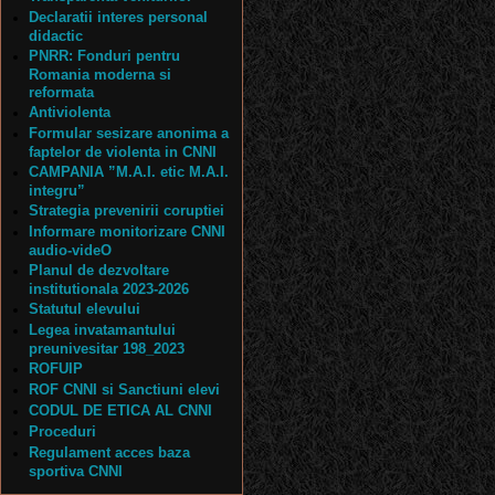
Declaratii interes personal
didactic
PNRR: Fonduri pentru
Romania moderna si
reformata
Antiviolenta
Formular sesizare anonima a
faptelor de violenta in CNNI
CAMPANIA ”M.A.I. etic M.A.I.
integru”
Strategia prevenirii coruptiei
Informare monitorizare CNNI
audio-videO
Planul de dezvoltare
institutionala 2023-2026
Statutul elevului
Legea invatamantului
preunivesitar 198_2023
ROFUIP
ROF CNNI si Sanctiuni elevi
CODUL DE ETICA AL CNNI
Proceduri
Regulament acces baza
sportiva CNNI