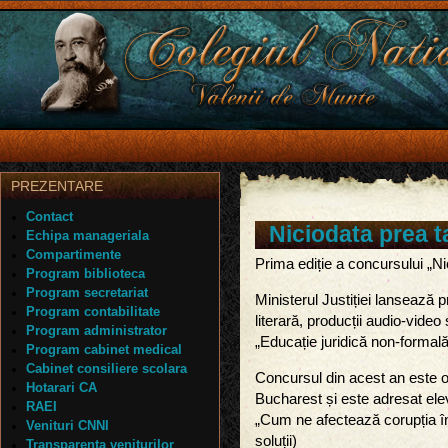
PREZENTARE
Contact
Niciodata prea t
Echipa manageriala
Compartimente
Prima ediție a concursului „Ni
Program biblioteca
Program secretariat
Ministerul Justiției lansează 
Program contabilitate
literară, producții audio-video 
Program administrator
„Educație juridică non-formală”
Program cabinet medical
Cabinet consiliere scolara
Concursul din acest an este 
Hotarari CA
Bucharest și este adresat elev
RAEI
„Cum ne afectează corupția în
Venituri CNNI
soluții)
Transparenta veniturilor