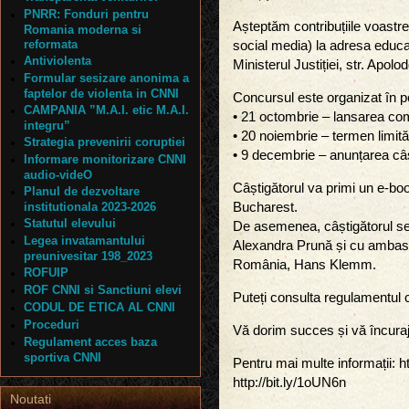
PNRR: Fonduri pentru
Așteptăm contribuțiile voastre 
Romania moderna si
reformata
social media) la adresa educat
Antiviolenta
Ministerul Justiției, str. Apolo
Formular sesizare anonima a
faptelor de violenta in CNNI
Concursul este organizat în 
CAMPANIA ”M.A.I. etic M.A.I.
• 21 octombrie – lansarea com
integru”
• 20 noiembrie – termen limită 
Strategia prevenirii coruptiei
• 9 decembrie – anunțarea câș
Informare monitorizare CNNI
audio-videO
Câștigătorul va primi un e-b
Planul de dezvoltare
institutionala 2023-2026
Bucharest.
Statutul elevului
De asemenea, câștigătorul se v
Legea invatamantului
Alexandra Prună și cu ambasad
preunivesitar 198_2023
România, Hans Klemm.
ROFUIP
ROF CNNI si Sanctiuni elevi
Puteți consulta regulamentul c
CODUL DE ETICA AL CNNI
Proceduri
Vă dorim succes și vă încurajă
Regulament acces baza
sportiva CNNI
Pentru mai multe informații: h
http://bit.ly/1oUN6n
Noutati