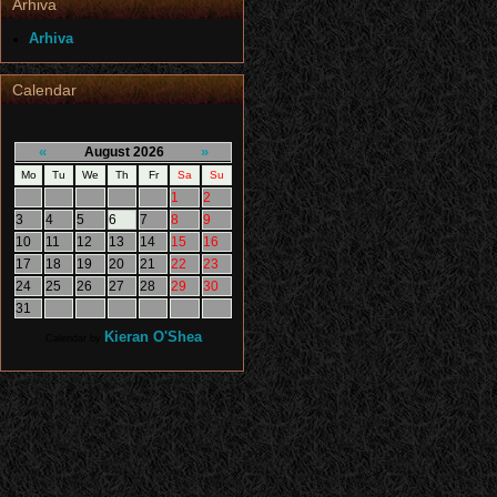
Arhiva
Arhiva
Calendar
«
»
August 2026
Mo
Tu
We
Th
Fr
Sa
Su
1
2
3
4
5
6
7
8
9
10
11
12
13
14
15
16
17
18
19
20
21
22
23
24
25
26
27
28
29
30
31
Kieran O'Shea
Calendar by