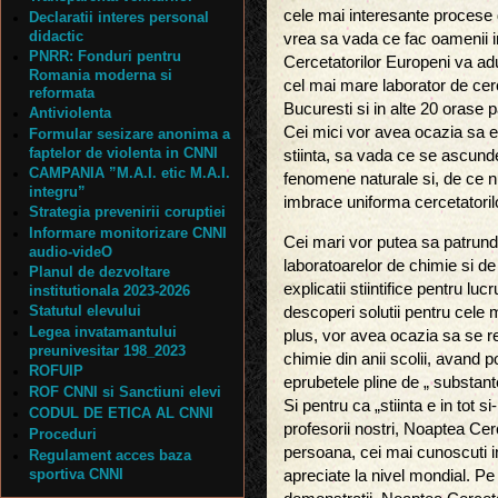
cele mai interesante procese 
Declaratii interes personal
didactic
vrea sa vada ce fac oamenii in
PNRR: Fonduri pentru
Cercetatorilor Europeni va ad
Romania moderna si
cel mai mare laborator de cerc
reformata
Bucuresti si in alte 20 orase 
Antiviolenta
Cei mici vor avea ocazia sa 
Formular sesizare anonima a
faptelor de violenta in CNNI
stiinta, sa vada ce se ascund
CAMPANIA ”M.A.I. etic M.A.I.
fenomene naturale si, de ce nu,
integru”
imbrace uniforma cercetatoril
Strategia prevenirii coruptiei
Informare monitorizare CNNI
Cei mari vor putea sa patrund
audio-videO
laboratoarelor de chimie si de
Planul de dezvoltare
explicatii stiintifice pentru lu
institutionala 2023-2026
Statutul elevului
descoperi solutii pentru cele
Legea invatamantului
plus, vor avea ocazia sa se re
preunivesitar 198_2023
chimie din anii scolii, avand p
ROFUIP
eprubetele pline de „ substan
ROF CNNI si Sanctiuni elevi
Si pentru ca „stiinta e in tot 
CODUL DE ETICA AL CNNI
profesorii nostri, Noaptea Cer
Proceduri
persoana, cei mai cunoscuti i
Regulament acces baza
sportiva CNNI
apreciate la nivel mondial. P