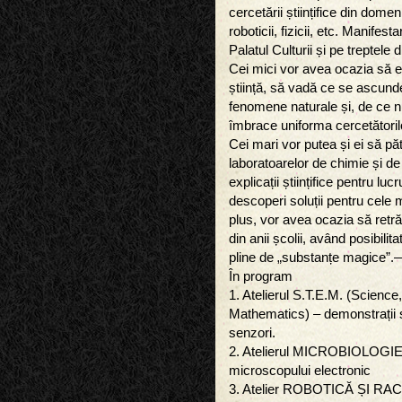
cercetării științifice din domeni
roboticii, fizicii, etc. Manife
Palatul Culturii și pe treptele d
Cei mici vor avea ocazia să 
știință, să vadă ce se ascund
fenomene naturale și, de ce nu,
îmbrace uniforma cercetătoril
Cei mari vor putea și ei să pă
laboratoarelor de chimie și de
explicații științifice pentru lu
descoperi soluții pentru cele
plus, vor avea ocazia să retră
din anii școlii, având posibili
pline de „substanțe magice”.
În program
1. Atelierul S.T.E.M. (Scienc
Mathematics) – demonstrații ș
senzori.
2. Atelierul MICROBIOLOGIE –
microscopului electronic
3. Atelier ROBOTICĂ ȘI R