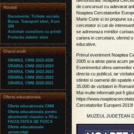
demonstratii, Noaptea Cercet
de concursuri cu adevarat an
Noutati
Noaptea Cercetatorilor Europe
Documente: Tichete sociale,
Marie Curie si isi propune sa 
Burse, Transport elevi, Euro
cercetator si cat de interesan
200
Activitati consiliere cu printii
se adreseaza mintilor curioase
Protectia datelor elevi
cariera in cercetare, oferind o 
educative.
Orarul scolii
Primul eveniment Noaptea Cerc
ORARUL CNNI 2025-2026
2005 si a atras pana acum pest
ORARUL CNNI 2023-2024
Evenimentul ofera oamenilor de
ORARUL CNNI 2022-2023
directa cu publicul, iar vizita
ORARUL CNNI 2021-2022
stiintei si oamenii din spatele
ORARUL CNNI 2020-2021
35.000 de vizitatori in Romani
Mai multe informatii pot fi găs
Oferta educationala
https://www.noapteacercetato
Cercetatorilor Europeni 2019! 
Oferta educationala CNNI
Oferta educationala pentru
MUZEUL JUDEȚEAN D
absolventii claselor a XII-a -
FACULTATEA DE FIZICA
Oferte educationale
universitati