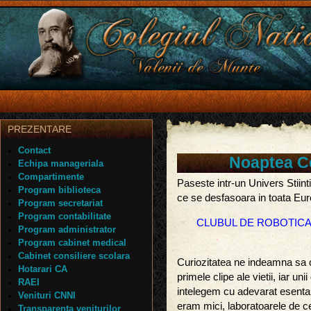
PREZENTARE
Contact
Noaptea Ce
Echipa manageriala
Compartimente
Paseste intr-un Univers Stiint
Program biblioteca
ce se desfasoara in toata Eur
Program secretariat
Program contabilitate
CLUBUL DE ROBOTICA 
Program administrator
Program cabinet medical
Cabinet consiliere scolara
Curiozitatea ne indeamna sa 
Hotarari CA
primele clipe ale vietii, iar un
RAEI
intelegem cu adevarat esenta 
Venituri CNNI
eram mici, laboratoarele de c
Transparenta veniturilor