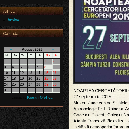
Arhiva
Arhiva
Calendar
«
»
August 2026
Mo
Tu
We
Th
Fr
Sa
Su
1
2
3
4
5
6
7
8
9
10
11
12
13
14
15
16
17
18
19
20
21
22
23
24
25
26
27
28
29
30
31
NOAPTEA CERCETĂTORIL
27 septembrie 2019
Kieran O'Shea
Calendar by
Muzeul Județean de Științele N
Antropologie Fr. I. Rainer al
Gaze din Ploiești, Colegiul Na
Alianța Franceză Ploiești și L
invită să descoperim împreună