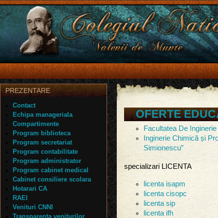
PREZENTARE
Contact
OFERTE EDUC
Echipa manageriala
Compartimente
Facultatea De Inginerie
Program biblioteca
Inginerie Chimică și Pro
Program secretariat
Simionescu”
Program contabilitate
Program administrator
specializari LICENTA
Program cabinet medical
Cabinet consiliere scolara
licenta isapm
Hotarari CA
licenta cisopc
RAEI
licenta sip
Venituri CNNI
licenta ifh
Transparenta veniturilor