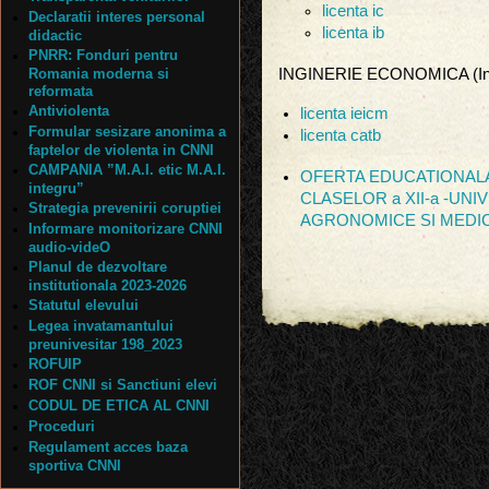
licenta ic
Declaratii interes personal
licenta ib
didactic
PNRR: Fonduri pentru
Romania moderna si
INGINERIE ECONOMICA (Ing
reformata
Antiviolenta
licenta ieicm
Formular sesizare anonima a
licenta catb
faptelor de violenta in CNNI
CAMPANIA ”M.A.I. etic M.A.I.
OFERTA EDUCATIONALA
integru”
CLASELOR a XII-a -UNI
Strategia prevenirii coruptiei
AGRONOMICE SI MEDIC
Informare monitorizare CNNI
audio-videO
Planul de dezvoltare
institutionala 2023-2026
Statutul elevului
Legea invatamantului
preunivesitar 198_2023
ROFUIP
ROF CNNI si Sanctiuni elevi
CODUL DE ETICA AL CNNI
Proceduri
Regulament acces baza
sportiva CNNI