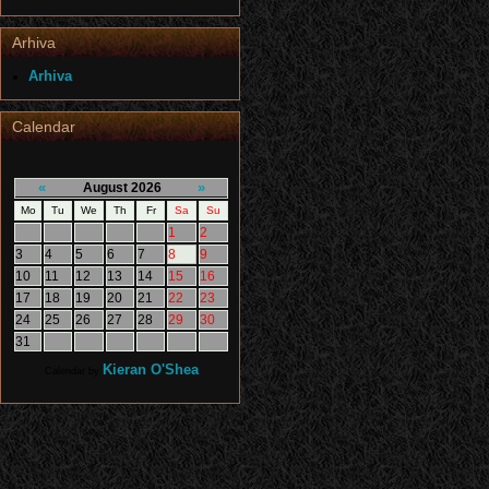
Arhiva
Arhiva
Calendar
«
»
August 2026
Mo
Tu
We
Th
Fr
Sa
Su
1
2
3
4
5
6
7
8
9
10
11
12
13
14
15
16
17
18
19
20
21
22
23
24
25
26
27
28
29
30
31
Kieran O'Shea
Calendar by