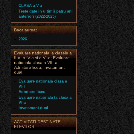
CLASA a V-a
Teste date in ultimii patru ani
anteriori (2022-2025)
Bacalaureat
2026
Evaluare nationala la clasele a
II-a, a IV-a si a VI-a; Evaluare
nationala clasa a VIII-a;
Admitere liceu; Invatamant
dual
Evaluare nationala clasa a
VIII
Admitere liceu
Evaluare nationala la clasa a
VI-a
Invatamant dual
ACTIVITATI DESTINATE
ELEVILOR