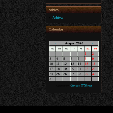
Arhiva
Arhiva
Calendar
«
»
August 2026
Mo
Tu
We
Th
Fr
Sa
Su
1
2
3
4
5
6
7
8
9
10
11
12
13
14
15
16
17
18
19
20
21
22
23
24
25
26
27
28
29
30
31
Kieran O'Shea
Calendar by