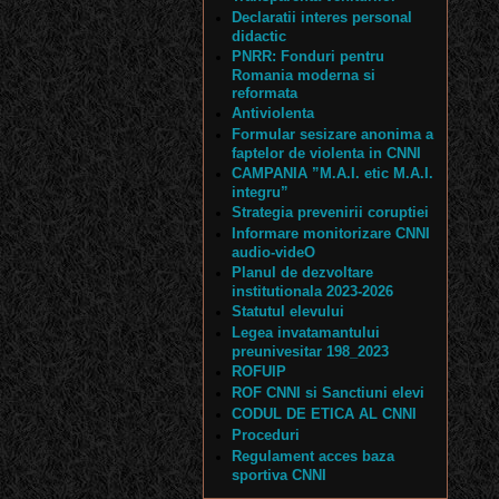
Declaratii interes personal
didactic
PNRR: Fonduri pentru
Romania moderna si
reformata
Antiviolenta
Formular sesizare anonima a
faptelor de violenta in CNNI
CAMPANIA ”M.A.I. etic M.A.I.
integru”
Strategia prevenirii coruptiei
Informare monitorizare CNNI
audio-videO
Planul de dezvoltare
institutionala 2023-2026
Statutul elevului
Legea invatamantului
preunivesitar 198_2023
ROFUIP
ROF CNNI si Sanctiuni elevi
CODUL DE ETICA AL CNNI
Proceduri
Regulament acces baza
sportiva CNNI