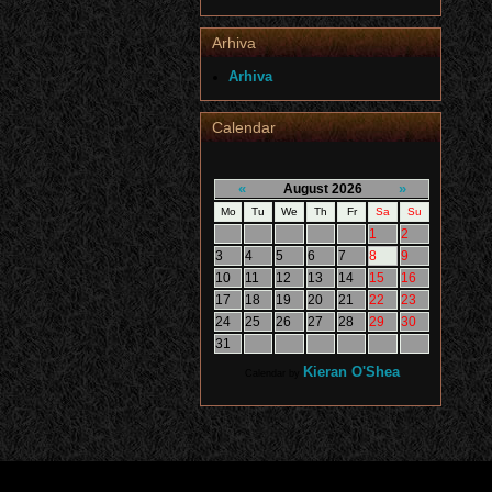
Arhiva
Arhiva
Calendar
«
»
August 2026
Mo
Tu
We
Th
Fr
Sa
Su
1
2
3
4
5
6
7
8
9
10
11
12
13
14
15
16
17
18
19
20
21
22
23
24
25
26
27
28
29
30
31
Kieran O'Shea
Calendar by