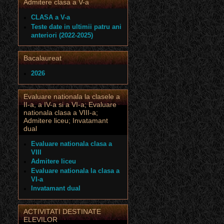
Admitere clasa a V-a
CLASA a V-a
Teste date in ultimii patru ani
anteriori (2022-2025)
Bacalaureat
2026
Evaluare nationala la clasele a
II-a, a IV-a si a VI-a; Evaluare
nationala clasa a VIII-a;
Admitere liceu; Invatamant
dual
Evaluare nationala clasa a
VIII
Admitere liceu
Evaluare nationala la clasa a
VI-a
Invatamant dual
ACTIVITATI DESTINATE
ELEVILOR