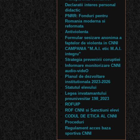
Declaratii interes personal
didactic
PNRR: Fonduri pentru
Romania moderna si
reformata
Antiviolenta
Formular sesizare anonima a
faptelor de violenta in CNNI
CAMPANIA ”M.A.I. etic M.A.I.
integru”
Strategia prevenirii coruptiei
Informare monitorizare CNNI
audio-videO
Planul de dezvoltare
institutionala 2023-2026
Statutul elevului
Legea invatamantului
preunivesitar 198_2023
ROFUIP
ROF CNNI si Sanctiuni elevi
CODUL DE ETICA AL CNNI
Proceduri
Regulament acces baza
sportiva CNNI