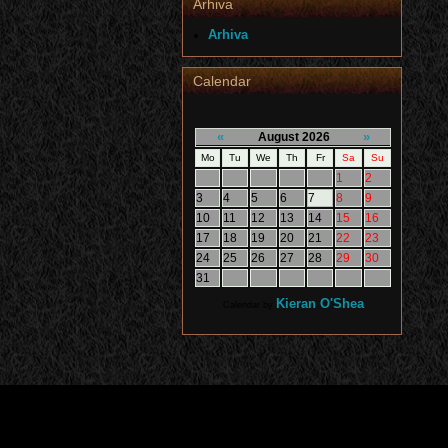
Arhiva
Arhiva
Calendar
«
»
August 2026
Mo
Tu
We
Th
Fr
Sa
Su
1
2
3
4
5
6
7
8
9
10
11
12
13
14
15
16
17
18
19
20
21
22
23
24
25
26
27
28
29
30
31
Kieran O'Shea
Calendar by