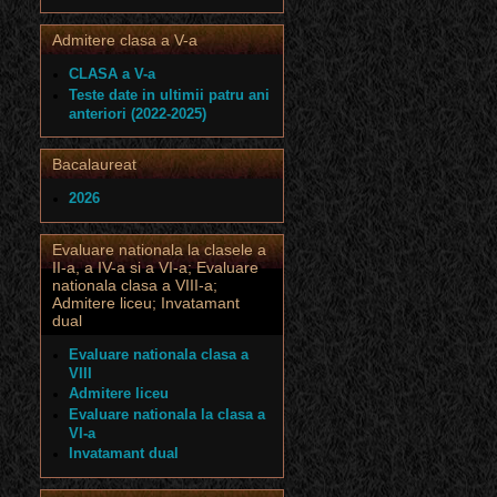
Admitere clasa a V-a
CLASA a V-a
Teste date in ultimii patru ani
anteriori (2022-2025)
Bacalaureat
2026
Evaluare nationala la clasele a
II-a, a IV-a si a VI-a; Evaluare
nationala clasa a VIII-a;
Admitere liceu; Invatamant
dual
Evaluare nationala clasa a
VIII
Admitere liceu
Evaluare nationala la clasa a
VI-a
Invatamant dual