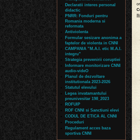
or
Declaratii interes personal
C
didactic
I
PNRR: Fonduri pentru
Romania moderna si
reformata
Antiviolenta
Formular sesizare anonima a
faptelor de violenta in CNNI
CAMPANIA ”M.A.I. etic M.A.I.
integru”
Strategia prevenirii coruptiei
Informare monitorizare CNNI
audio-videO
Planul de dezvoltare
institutionala 2023-2026
Statutul elevului
Legea invatamantului
preunivesitar 198_2023
ROFUIP
ROF CNNI si Sanctiuni elevi
CODUL DE ETICA AL CNNI
Proceduri
Regulament acces baza
sportiva CNNI