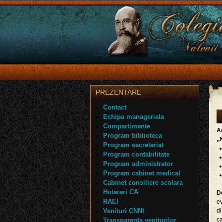
PREZENTARE
Contact
Echipa manageriala
Compartimente
Ac
Program biblioteca
,
Program secretariat
Program contabilitate
Program administrator
Program cabinet medical
Cabinet consiliere scolara
Hotarari CA
De
RAEI
ev
Venituri CNNI
di
c
Transparenta veniturilor