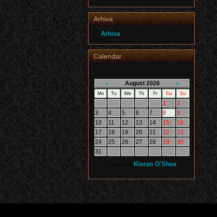
Arhiva
Arhiva
Calendar
«
»
August 2026
Mo
Tu
We
Th
Fr
Sa
Su
1
2
3
4
5
6
7
8
9
10
11
12
13
14
15
16
17
18
19
20
21
22
23
24
25
26
27
28
29
30
31
Kieran O'Shea
Calendar by