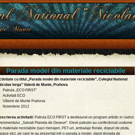
Parada modei din materiale reciclabile
tivitate cu titlul ,,Parada modei din materiale reciclabile”, Colegiul National
,Nicolae Iorga” Valenii de Munte, Prahova
Patrula „ECO FIRST”
Activitati ECO
Vălenii de Munte Prahova
Noiembrie 2012
scrierea activitatii:
Patrula ECO FIRST a desfasurat un program artistic in cadrul
enimentului ,,Salvati Planeta de Deseuri”. Elevii patrulei au confectionat costume
n materiale reciclabile (saci menajeri, PET-uri, ambalaje florale, dopuri de pluta,
apace etc), pe care le-au prezentat intr-o parada a modei, dand dovada de