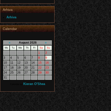
Arhiva
Arhiva
Calendar
«
»
August 2026
Mo
Tu
We
Th
Fr
Sa
Su
1
2
3
4
5
6
7
8
9
10
11
12
13
14
15
16
17
18
19
20
21
22
23
24
25
26
27
28
29
30
31
Kieran O'Shea
Calendar by