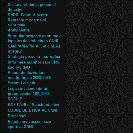
Declaratii interes personal
didactic
PNRR: Fonduri pentru
Romania moderna si
reformata
Antiviolenta
Formular sesizare anonima a
faptelor de violenta in CNNI
CAMPANIA ”M.A.I. etic M.A.I.
integru”
Strategia prevenirii coruptiei
Informare monitorizare CNNI
audio-videO
Planul de dezvoltare
institutionala 2023-2026
Statutul elevului
Legea invatamantului
preunivesitar 198_2023
ROFUIP
ROF CNNI si Sanctiuni elevi
CODUL DE ETICA AL CNNI
Proceduri
Regulament acces baza
sportiva CNNI