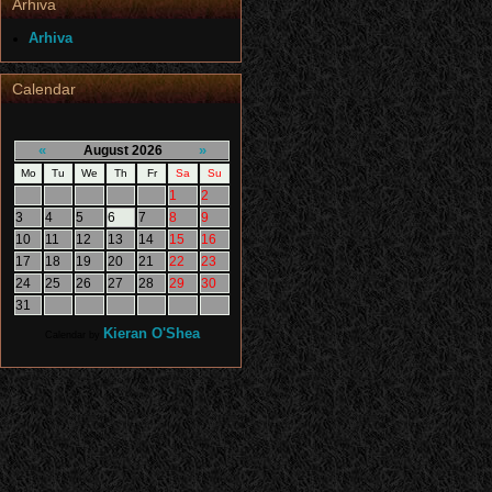
Arhiva
Arhiva
Calendar
«
»
August 2026
Mo
Tu
We
Th
Fr
Sa
Su
1
2
3
4
5
6
7
8
9
10
11
12
13
14
15
16
17
18
19
20
21
22
23
24
25
26
27
28
29
30
31
Kieran O'Shea
Calendar by