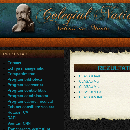
PREZENTARE
Contact
REZULTAT
Echipa manageriala
Compartimente
CLASA a IV-a
Program biblioteca
CLASA a V-a
Program secretariat
CLASA a VI-a
Program contabilitate
CLASA a VII-a
Program administrator
CLASA a VIII-a
Program cabinet medical
Cabinet consiliere scolara
Hotarari CA
RAEI
Venituri CNNI
Transparenta veniturilor