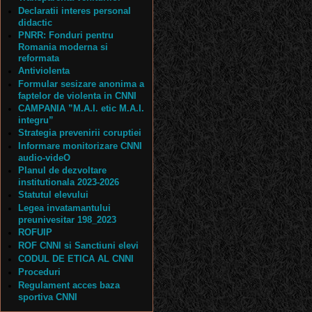
Declaratii interes personal
didactic
PNRR: Fonduri pentru
Romania moderna si
reformata
Antiviolenta
Formular sesizare anonima a
faptelor de violenta in CNNI
CAMPANIA ”M.A.I. etic M.A.I.
integru”
Strategia prevenirii coruptiei
Informare monitorizare CNNI
audio-videO
Planul de dezvoltare
institutionala 2023-2026
Statutul elevului
Legea invatamantului
preunivesitar 198_2023
ROFUIP
ROF CNNI si Sanctiuni elevi
CODUL DE ETICA AL CNNI
Proceduri
Regulament acces baza
sportiva CNNI