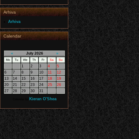
Arhiva
Arhiva
Calendar
«
»
July 2026
Mo
Tu
We
Th
Fr
Sa
Su
1
2
3
4
5
6
7
8
9
10
11
12
13
14
15
16
17
18
19
20
21
22
23
24
25
26
27
28
29
30
31
Kieran O'Shea
Calendar by