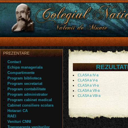
PREZENTARE
Contact
REZULTAT
Echipa manageriala
Compartimente
CLASA a IV-a
Program biblioteca
CLASA a V-a
Program secretariat
CLASA a VI-a
Program contabilitate
CLASA a VII-a
Program administrator
CLASA a VIII-a
Program cabinet medical
Cabinet consiliere scolara
Hotarari CA
RAEI
Venituri CNNI
Transparenta veniturilor