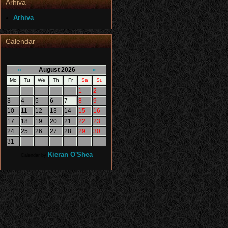
Arhiva
Arhiva
Calendar
«
»
August 2026
Mo
Tu
We
Th
Fr
Sa
Su
1
2
3
4
5
6
7
8
9
10
11
12
13
14
15
16
17
18
19
20
21
22
23
24
25
26
27
28
29
30
31
Kieran O'Shea
Calendar by