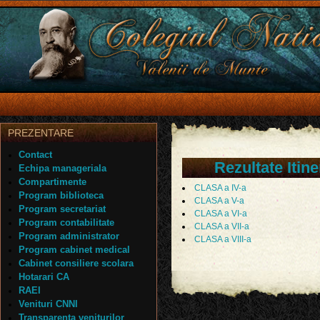
PREZENTARE
Contact
Rezultate Itin
Echipa manageriala
Compartimente
CLASA a IV-a
Program biblioteca
CLASA a V-a
Program secretariat
CLASA a VI-a
Program contabilitate
CLASA a VII-a
Program administrator
CLASA a VIII-a
Program cabinet medical
Cabinet consiliere scolara
Hotarari CA
RAEI
Venituri CNNI
Transparenta veniturilor