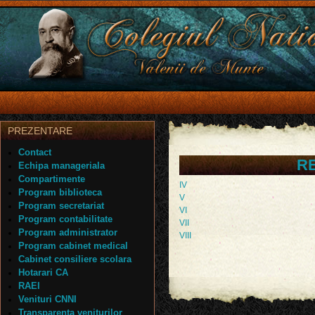
PREZENTARE
Contact
R
Echipa manageriala
Compartimente
IV
Program biblioteca
V
Program secretariat
VI
Program contabilitate
VII
Program administrator
VIII
Program cabinet medical
Cabinet consiliere scolara
Hotarari CA
RAEI
Venituri CNNI
Transparenta veniturilor