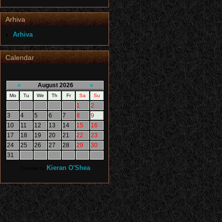
Arhiva
Arhiva
Calendar
«
»
August 2026
Mo
Tu
We
Th
Fr
Sa
Su
1
2
3
4
5
6
7
8
9
10
11
12
13
14
15
16
17
18
19
20
21
22
23
24
25
26
27
28
29
30
31
Kieran O'Shea
Calendar by