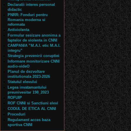
Declaratii interes personal
didactic
PNRR: Fonduri pentru
Romania moderna si
reformata
Antiviolenta
Formular sesizare anonima a
faptelor de violenta in CNNI
CAMPANIA ”M.A.I. etic M.A.I.
integru”
Strategia prevenirii coruptiei
Informare monitorizare CNNI
audio-videO
Planul de dezvoltare
institutionala 2023-2026
Statutul elevului
Legea invatamantului
preunivesitar 198_2023
ROFUIP
ROF CNNI si Sanctiuni elevi
CODUL DE ETICA AL CNNI
Proceduri
Regulament acces baza
sportiva CNNI