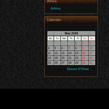
Arhiva
Arhiva
Calendar
«
»
May 2026
Mo
Tu
We
Th
Fr
Sa
Su
1
2
3
4
5
6
7
8
9
10
11
12
13
14
15
16
17
18
19
20
21
22
23
24
25
26
27
28
29
30
31
Kieran O'Shea
Calendar by