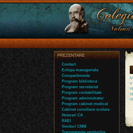
PREZENTARE
Contact
Echipa manageriala
Compartimente
IV
Program biblioteca
V
Program secretariat
VI
Program contabilitate
VI
Program administrator
VI
Program cabinet medical
Cabinet consiliere scolara
Hotarari CA
RAEI
Venituri CNNI
Transparenta veniturilor