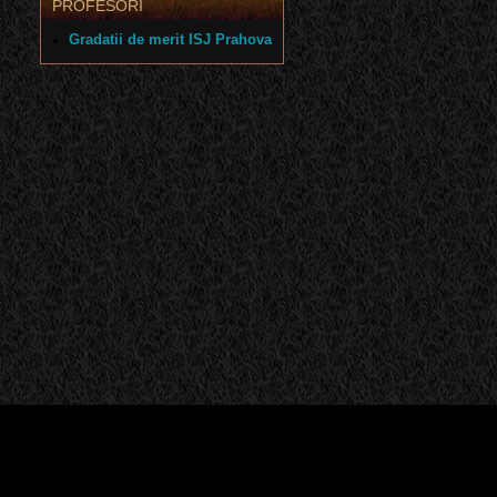
PROFESORI
Gradatii de merit ISJ Prahova