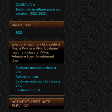
CLASA a V-a
Teste date in ultimii patru ani
anteriori (2022-2025)
Bacalaureat
2026
Evaluare nationala la clasele a
II-a, a IV-a si a VI-a; Evaluare
nationala clasa a VIII-a;
Admitere liceu; Invatamant
dual
Evaluare nationala clasa a
VIII
Admitere liceu
Evaluare nationala la clasa a
VI-a
Invatamant dual
ACTIVITATI DESTINATE
ELEVILOR