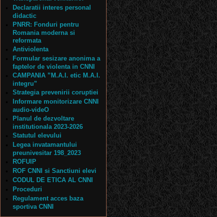
Declaratii interes personal
didactic
PNRR: Fonduri pentru
Romania moderna si
reformata
Antiviolenta
Formular sesizare anonima a
faptelor de violenta in CNNI
CAMPANIA ”M.A.I. etic M.A.I.
integru”
Strategia prevenirii coruptiei
Informare monitorizare CNNI
audio-videO
Planul de dezvoltare
institutionala 2023-2026
Statutul elevului
Legea invatamantului
preunivesitar 198_2023
ROFUIP
ROF CNNI si Sanctiuni elevi
CODUL DE ETICA AL CNNI
Proceduri
Regulament acces baza
sportiva CNNI