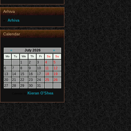
Arhiva
Arhiva
Calendar
«
»
July 2026
Mo
Tu
We
Th
Fr
Sa
Su
1
2
3
4
5
6
7
8
9
10
11
12
13
14
15
16
17
18
19
20
21
22
23
24
25
26
27
28
29
30
31
Kieran O'Shea
Calendar by