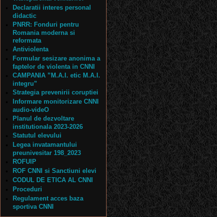
Declaratii interes personal
didactic
PNRR: Fonduri pentru
Romania moderna si
reformata
Antiviolenta
Formular sesizare anonima a
faptelor de violenta in CNNI
CAMPANIA ”M.A.I. etic M.A.I.
integru”
Strategia prevenirii coruptiei
Informare monitorizare CNNI
audio-videO
Planul de dezvoltare
institutionala 2023-2026
Statutul elevului
Legea invatamantului
preunivesitar 198_2023
ROFUIP
ROF CNNI si Sanctiuni elevi
CODUL DE ETICA AL CNNI
Proceduri
Regulament acces baza
sportiva CNNI