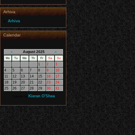
Arhiva
Arhiva
Calendar
«
»
August 2025
Mo
Tu
We
Th
Fr
Sa
Su
1
2
3
4
5
6
7
8
9
10
11
12
13
14
15
16
17
18
19
20
21
22
23
24
25
26
27
28
29
30
31
Kieran O'Shea
Calendar by