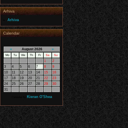
Arhiva
Arhiva
Calendar
«
»
August 2026
Mo
Tu
We
Th
Fr
Sa
Su
1
2
3
4
5
6
7
8
9
10
11
12
13
14
15
16
17
18
19
20
21
22
23
24
25
26
27
28
29
30
31
Kieran O'Shea
Calendar by