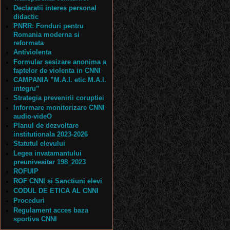
Declaratii interes personal
didactic
PNRR: Fonduri pentru
Romania moderna si
reformata
Antiviolenta
Formular sesizare anonima a
faptelor de violenta in CNNI
CAMPANIA ”M.A.I. etic M.A.I.
integru”
Strategia prevenirii coruptiei
Informare monitorizare CNNI
audio-videO
Planul de dezvoltare
institutionala 2023-2026
Statutul elevului
Legea invatamantului
preunivesitar 198_2023
ROFUIP
ROF CNNI si Sanctiuni elevi
CODUL DE ETICA AL CNNI
Proceduri
Regulament acces baza
sportiva CNNI