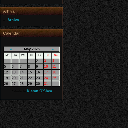
Arhiva
Arhiva
Calendar
«
»
May 2025
Mo
Tu
We
Th
Fr
Sa
Su
1
2
3
4
5
6
7
8
9
10
11
12
13
14
15
16
17
18
19
20
21
22
23
24
25
26
27
28
29
30
31
Kieran O'Shea
Calendar by