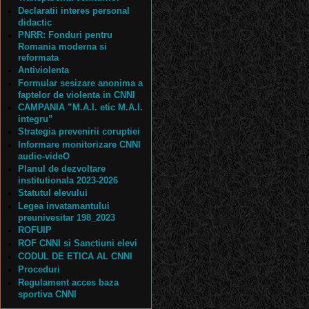
Declaratii interes personal
didactic
PNRR: Fonduri pentru
Romania moderna si
reformata
Antiviolenta
Formular sesizare anonima a
faptelor de violenta in CNNI
CAMPANIA ”M.A.I. etic M.A.I.
integru”
Strategia prevenirii coruptiei
Informare monitorizare CNNI
audio-videO
Planul de dezvoltare
institutionala 2023-2026
Statutul elevului
Legea invatamantului
preunivesitar 198_2023
ROFUIP
ROF CNNI si Sanctiuni elevi
CODUL DE ETICA AL CNNI
Proceduri
Regulament acces baza
sportiva CNNI