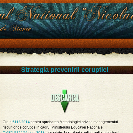
Strategia prevenirii coruptiei
Ordin
5113/2014
pentru aprobarea Metodologiei privind managementul
riscurilor de coruptie in cadrul Ministerului Educatiei Nationale
OMEN 5144/26 sept.2013
– cu privire la strategia anticoruptie in sectorul