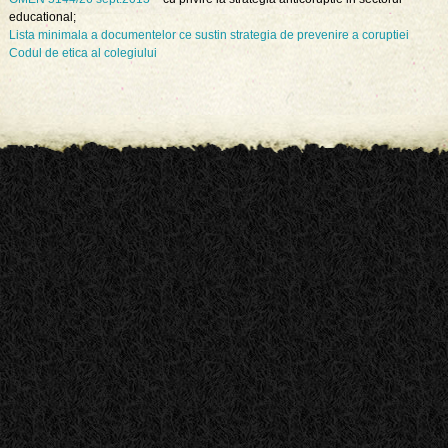
educational;
Lista minimala a documentelor ce sustin strategia de prevenire a coruptiei
Codul de etica al colegiului