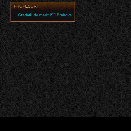
PROFESORI
Gradatii de merit ISJ Prahova