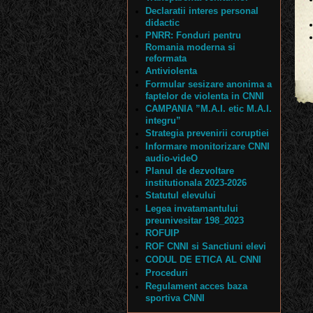
Declaratii interes personal
didactic
PNRR: Fonduri pentru
Romania moderna si
reformata
Antiviolenta
Formular sesizare anonima a
faptelor de violenta in CNNI
CAMPANIA ”M.A.I. etic M.A.I.
integru”
Strategia prevenirii coruptiei
Informare monitorizare CNNI
audio-videO
Planul de dezvoltare
institutionala 2023-2026
Statutul elevului
Legea invatamantului
preunivesitar 198_2023
ROFUIP
ROF CNNI si Sanctiuni elevi
CODUL DE ETICA AL CNNI
Proceduri
Regulament acces baza
sportiva CNNI