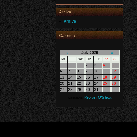
Arhiva
Arhiva
Calendar
«
»
July 2026
Mo
Tu
We
Th
Fr
Sa
Su
1
2
3
4
5
6
7
8
9
10
11
12
13
14
15
16
17
18
19
20
21
22
23
24
25
26
27
28
29
30
31
Kieran O'Shea
Calendar by