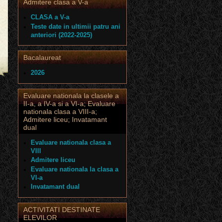
Admitere clasa a V-a
CLASA a V-a
Teste date in ultimii patru ani
anteriori (2022-2025)
Bacalaureat
2026
Evaluare nationala la clasele a
II-a, a IV-a si a VI-a; Evaluare
nationala clasa a VIII-a;
Admitere liceu; Invatamant
dual
Evaluare nationala clasa a
VIII
Admitere liceu
Evaluare nationala la clasa a
VI-a
Invatamant dual
ACTIVITATI DESTINATE
ELEVILOR