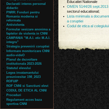
Educatiei Nationale
Declaratii interes personal
OMEN 5144/26 sept.2013
didactic
sectorul educational;
PNRR: Fonduri pentru
Lista minimala a documente
Romania moderna si
reformata
a coruptiei
Antiviolenta
Codul de etica al colegiului
Formular sesizare anonima a
faptelor de violenta in CNNI
CAMPANIA ”M.A.I. etic M.A.I.
integru”
Strategia prevenirii coruptiei
Informare monitorizare CNNI
audio-videO
Planul de dezvoltare
institutionala 2023-2026
Statutul elevului
Legea invatamantului
preunivesitar 198_2023
ROFUIP
ROF CNNI si Sanctiuni elevi
CODUL DE ETICA AL CNNI
Proceduri
Regulament acces baza
sportiva CNNI