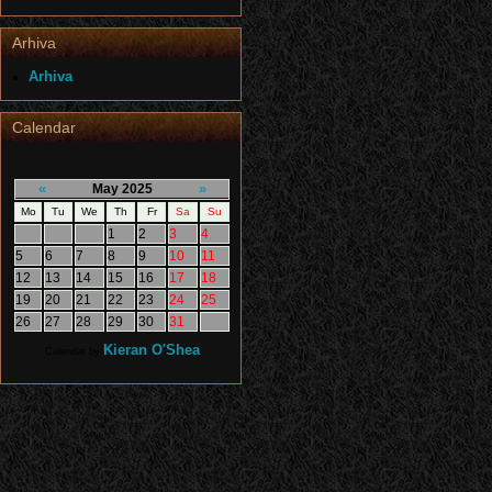
Arhiva
Arhiva
Calendar
«
»
May 2025
Mo
Tu
We
Th
Fr
Sa
Su
1
2
3
4
5
6
7
8
9
10
11
12
13
14
15
16
17
18
19
20
21
22
23
24
25
26
27
28
29
30
31
Kieran O'Shea
Calendar by