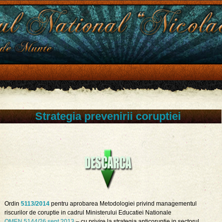
Strategia prevenirii coruptiei
Ordin
5113/2014
pentru aprobarea Metodologiei privind managementul
riscurilor de coruptie in cadrul Ministerului Educatiei Nationale
OMEN 5144/26 sept.2013
– cu privire la strategia anticoruptie in sectorul