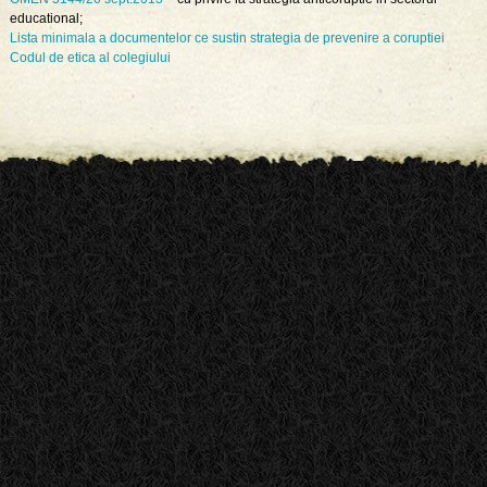
educational;
Lista minimala a documentelor ce sustin strategia de prevenire a coruptiei
Codul de etica al colegiului