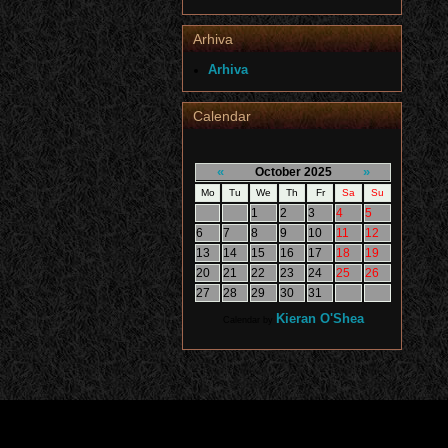
Arhiva
Arhiva
Calendar
«
»
October 2025
Mo
Tu
We
Th
Fr
Sa
Su
1
2
3
4
5
6
7
8
9
10
11
12
13
14
15
16
17
18
19
20
21
22
23
24
25
26
27
28
29
30
31
Kieran O'Shea
Calendar by