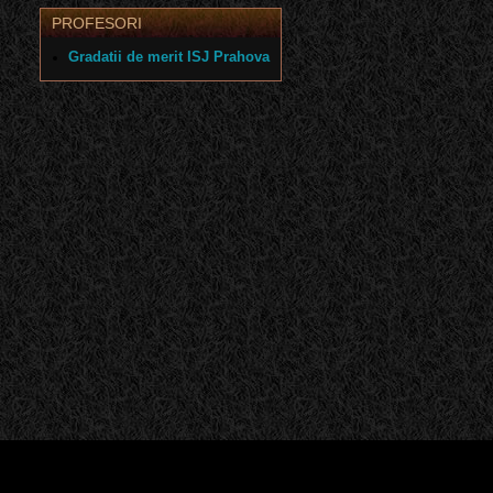
PROFESORI
Gradatii de merit ISJ Prahova