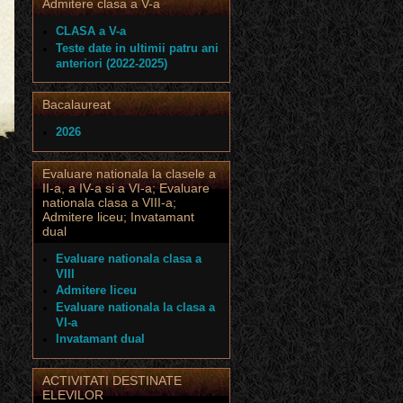
Admitere clasa a V-a
CLASA a V-a
Teste date in ultimii patru ani
anteriori (2022-2025)
Bacalaureat
2026
Evaluare nationala la clasele a
II-a, a IV-a si a VI-a; Evaluare
nationala clasa a VIII-a;
Admitere liceu; Invatamant
dual
Evaluare nationala clasa a
VIII
Admitere liceu
Evaluare nationala la clasa a
VI-a
Invatamant dual
ACTIVITATI DESTINATE
ELEVILOR