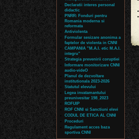
Declaratii interes personal
didactic
PNRR: Fonduri pentru
Romania moderna si
reformata
Antiviolenta
Formular sesizare anonima a
faptelor de violenta in CNNI
CAMPANIA ”M.A.I. etic M.A.I.
integru”
Strategia prevenirii coruptiei
Informare monitorizare CNNI
audio-videO
Planul de dezvoltare
institutionala 2023-2026
Statutul elevului
Legea invatamantului
preunivesitar 198_2023
ROFUIP
ROF CNNI si Sanctiuni elevi
CODUL DE ETICA AL CNNI
Proceduri
Regulament acces baza
sportiva CNNI