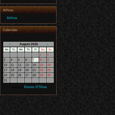
Arhiva
Arhiva
Calendar
«
»
August 2026
Mo
Tu
We
Th
Fr
Sa
Su
1
2
3
4
5
6
7
8
9
10
11
12
13
14
15
16
17
18
19
20
21
22
23
24
25
26
27
28
29
30
31
Kieran O'Shea
Calendar by