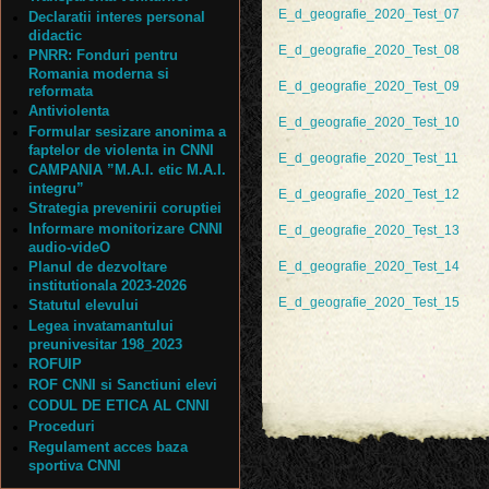
E_d_geografie_2020_Test_07
Declaratii interes personal
didactic
E_d_geografie_2020_Test_08
PNRR: Fonduri pentru
Romania moderna si
E_d_geografie_2020_Test_09
reformata
Antiviolenta
E_d_geografie_2020_Test_10
Formular sesizare anonima a
faptelor de violenta in CNNI
E_d_geografie_2020_Test_11
CAMPANIA ”M.A.I. etic M.A.I.
integru”
E_d_geografie_2020_Test_12
Strategia prevenirii coruptiei
Informare monitorizare CNNI
E_d_geografie_2020_Test_13
audio-videO
Planul de dezvoltare
E_d_geografie_2020_Test_14
institutionala 2023-2026
E_d_geografie_2020_Test_15
Statutul elevului
Legea invatamantului
preunivesitar 198_2023
ROFUIP
ROF CNNI si Sanctiuni elevi
CODUL DE ETICA AL CNNI
Proceduri
Regulament acces baza
sportiva CNNI