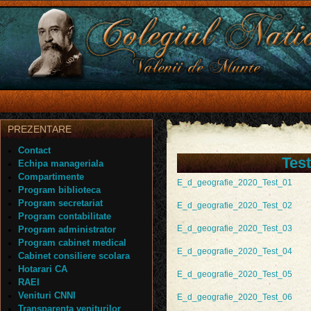
PREZENTARE
Contact
Test
Echipa manageriala
Compartimente
E_d_geografie_2020_Test_01
Program biblioteca
Program secretariat
E_d_geografie_2020_Test_02
Program contabilitate
E_d_geografie_2020_Test_03
Program administrator
Program cabinet medical
E_d_geografie_2020_Test_04
Cabinet consiliere scolara
Hotarari CA
E_d_geografie_2020_Test_05
RAEI
Venituri CNNI
E_d_geografie_2020_Test_06
Transparenta veniturilor