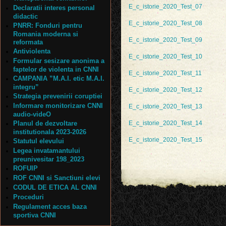
E_c_istorie_2020_Test_07
Declaratii interes personal
didactic
E_c_istorie_2020_Test_08
PNRR: Fonduri pentru
Romania moderna si
E_c_istorie_2020_Test_09
reformata
Antiviolenta
E_c_istorie_2020_Test_10
Formular sesizare anonima a
faptelor de violenta in CNNI
E_c_istorie_2020_Test_11
CAMPANIA ”M.A.I. etic M.A.I.
integru”
E_c_istorie_2020_Test_12
Strategia prevenirii coruptiei
Informare monitorizare CNNI
E_c_istorie_2020_Test_13
audio-videO
Planul de dezvoltare
E_c_istorie_2020_Test_14
institutionala 2023-2026
E_c_istorie_2020_Test_15
Statutul elevului
Legea invatamantului
preunivesitar 198_2023
ROFUIP
ROF CNNI si Sanctiuni elevi
CODUL DE ETICA AL CNNI
Proceduri
Regulament acces baza
sportiva CNNI