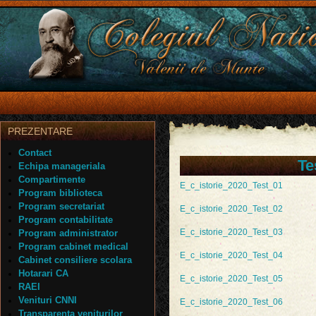
PREZENTARE
Contact
Te
Echipa manageriala
Compartimente
E_c_istorie_2020_Test_01
Program biblioteca
Program secretariat
E_c_istorie_2020_Test_02
Program contabilitate
E_c_istorie_2020_Test_03
Program administrator
Program cabinet medical
E_c_istorie_2020_Test_04
Cabinet consiliere scolara
Hotarari CA
E_c_istorie_2020_Test_05
RAEI
Venituri CNNI
E_c_istorie_2020_Test_06
Transparenta veniturilor