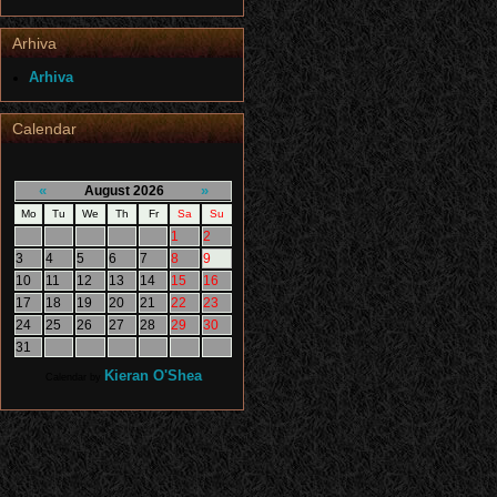
Arhiva
Arhiva
Calendar
«
»
August 2026
Mo
Tu
We
Th
Fr
Sa
Su
1
2
3
4
5
6
7
8
9
10
11
12
13
14
15
16
17
18
19
20
21
22
23
24
25
26
27
28
29
30
31
Kieran O'Shea
Calendar by