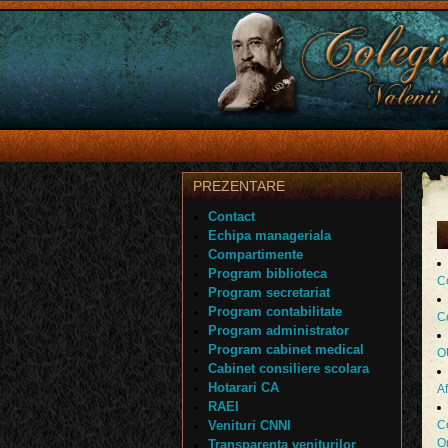
PREZENTARE
Contact
Echipa manageriala
Compartimente
Program biblioteca
Co
Program secretariat
Program contabilitate
C
Program administrator
Program cabinet medical
O
Cabinet consiliere scolara
Hotarari CA
Af
RAEI
Venituri CNNI
Ce
O
Transparenta veniturilor