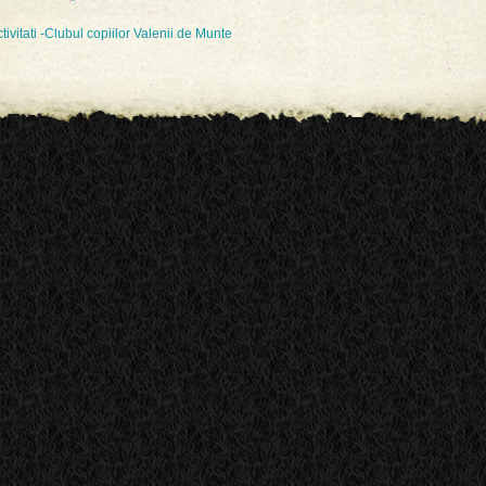
tivitati -Clubul copiilor Valenii de Munte