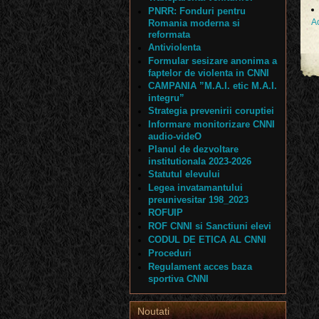
PNRR: Fonduri pentru
Ac
Romania moderna si
reformata
Antiviolenta
Formular sesizare anonima a
faptelor de violenta in CNNI
CAMPANIA ”M.A.I. etic M.A.I.
integru”
Strategia prevenirii coruptiei
Informare monitorizare CNNI
audio-videO
Planul de dezvoltare
institutionala 2023-2026
Statutul elevului
Legea invatamantului
preunivesitar 198_2023
ROFUIP
ROF CNNI si Sanctiuni elevi
CODUL DE ETICA AL CNNI
Proceduri
Regulament acces baza
sportiva CNNI
Noutati