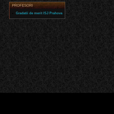
PROFESORI
Gradatii de merit ISJ Prahova