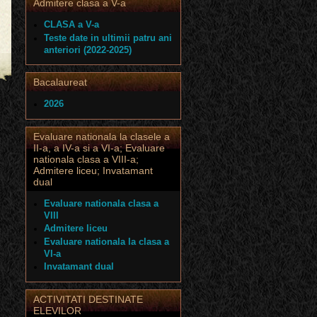
Admitere clasa a V-a
CLASA a V-a
Teste date in ultimii patru ani
anteriori (2022-2025)
Bacalaureat
2026
Evaluare nationala la clasele a
II-a, a IV-a si a VI-a; Evaluare
nationala clasa a VIII-a;
Admitere liceu; Invatamant
dual
Evaluare nationala clasa a
VIII
Admitere liceu
Evaluare nationala la clasa a
VI-a
Invatamant dual
ACTIVITATI DESTINATE
ELEVILOR