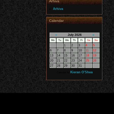
Arhiva
Arhiva
Calendar
«
»
July 2026
Mo
Tu
We
Th
Fr
Sa
Su
1
2
3
4
5
6
7
8
9
10
11
12
13
14
15
16
17
18
19
20
21
22
23
24
25
26
27
28
29
30
31
Kieran O'Shea
Calendar by