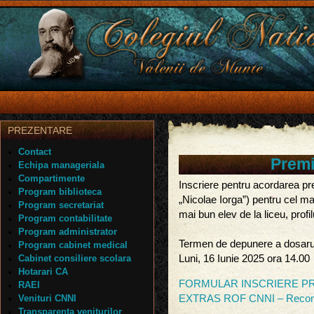
PREZENTARE
Contact
Premi
Echipa manageriala
Compartimente
Inscriere pentru acordarea pre
Program biblioteca
„Nicolae Iorga”) pentru cel ma
Program secretariat
mai bun elev de la liceu, profi
Program contabilitate
Program administrator
Termen de depunere a dosarului
Program cabinet medical
Cabinet consiliere scolara
Luni, 16 Iunie 2025 ora 14.00
Hotarari CA
FORMULAR INSCRIERE PR
RAEI
Venituri CNNI
EXTRAS ROF CNNI – Recomp
Transparenta veniturilor