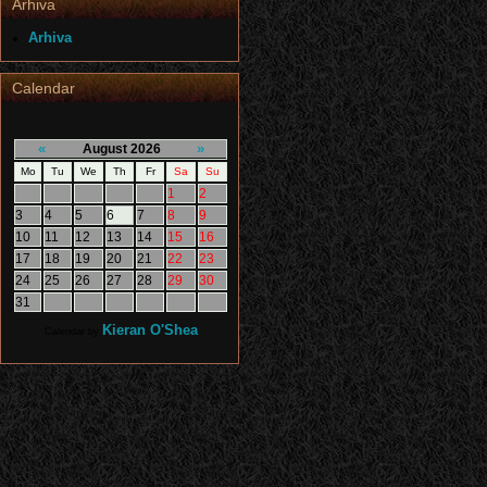
Arhiva
Arhiva
Calendar
«
»
August 2026
Mo
Tu
We
Th
Fr
Sa
Su
1
2
3
4
5
6
7
8
9
10
11
12
13
14
15
16
17
18
19
20
21
22
23
24
25
26
27
28
29
30
31
Kieran O'Shea
Calendar by