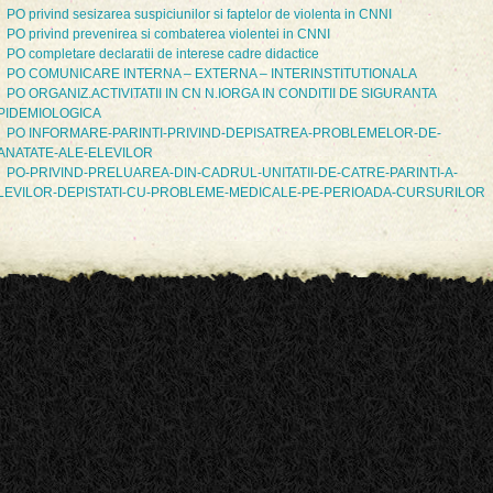
PO privind sesizarea suspiciunilor si faptelor de violenta in CNNI
PO privind prevenirea si combaterea violentei in CNNI
PO completare declaratii de interese cadre didactice
PO COMUNICARE INTERNA – EXTERNA – INTERINSTITUTIONALA
PO ORGANIZ.ACTIVITATII IN CN N.IORGA IN CONDITII DE SIGURANTA
PIDEMIOLOGICA
PO INFORMARE-PARINTI-PRIVIND-DEPISATREA-PROBLEMELOR-DE-
ANATATE-ALE-ELEVILOR
PO-PRIVIND-PRELUAREA-DIN-CADRUL-UNITATII-DE-CATRE-PARINTI-A-
LEVILOR-DEPISTATI-CU-PROBLEME-MEDICALE-PE-PERIOADA-CURSURILOR