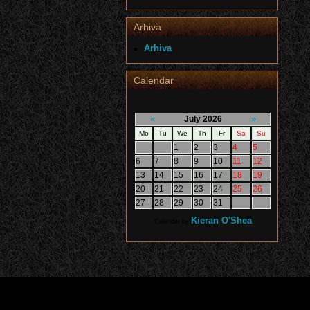
Arhiva
Arhiva
Calendar
«
»
July 2026
Mo
Tu
We
Th
Fr
Sa
Su
1
2
3
4
5
6
7
8
9
10
11
12
13
14
15
16
17
18
19
20
21
22
23
24
25
26
27
28
29
30
31
Kieran O'Shea
Calendar by