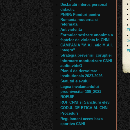
Declaratii interes personal
didactic
PNRR: Fonduri pentru
Romania moderna si
reformata
Antiviolenta
E
Formular sesizare anonima a
faptelor de violenta in CNNI
S
CAMPANIA ”M.A.I. etic M.A.I.
integru”
E
Strategia prevenirii coruptiei
Informare monitorizare CNNI
audio-videO
Planul de dezvoltare
institutionala 2023-2026
Statutul elevului
Legea invatamantului
preunivesitar 198_2023
ROFUIP
ROF CNNI si Sanctiuni elevi
CODUL DE ETICA AL CNNI
Proceduri
Regulament acces baza
sportiva CNNI