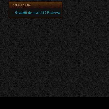
PROFESORI
Gradatii de merit ISJ Prahova