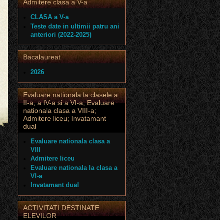
Admitere clasa a V-a
CLASA a V-a
Teste date in ultimii patru ani
anteriori (2022-2025)
Bacalaureat
2026
Evaluare nationala la clasele a
II-a, a IV-a si a VI-a; Evaluare
nationala clasa a VIII-a;
Admitere liceu; Invatamant
dual
Evaluare nationala clasa a
VIII
Admitere liceu
Evaluare nationala la clasa a
VI-a
Invatamant dual
ACTIVITATI DESTINATE
ELEVILOR